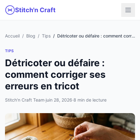
Aller au contenu principal
Stitch'n Craft
Accueil
Blog
Tips
Détricoter ou défaire : comment corriger ses erreurs en tricot
TIPS
Détricoter ou défaire :
comment corriger ses
erreurs en tricot
Stitch'n Craft Team
·
juin 28, 2026
·
8 min de lecture