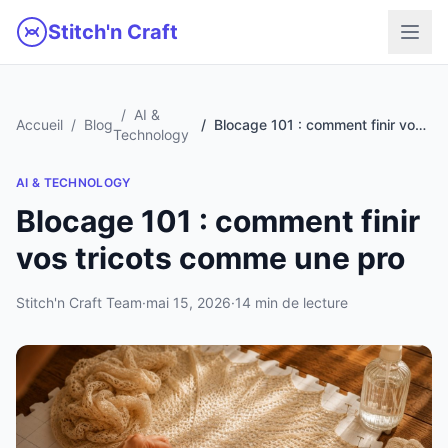
Aller au contenu principal
Stitch'n Craft
AI &
Accueil
Blog
Blocage 101 : comment finir vos tricots comme une pro
Technology
AI & TECHNOLOGY
Blocage 101 : comment finir
vos tricots comme une pro
Stitch'n Craft Team
·
mai 15, 2026
·
14 min de lecture