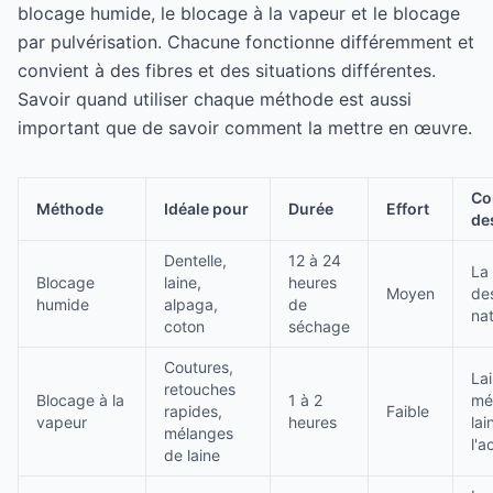
blocage humide, le blocage à la vapeur et le blocage
par pulvérisation. Chacune fonctionne différemment et
convient à des fibres et des situations différentes.
Savoir quand utiliser chaque méthode est aussi
important que de savoir comment la mettre en œuvre.
Co
Méthode
Idéale pour
Durée
Effort
de
Dentelle,
12 à 24
La
Blocage
laine,
heures
Moyen
des
humide
alpaga,
de
nat
coton
séchage
Coutures,
Lai
retouches
Blocage à la
1 à 2
mé
rapides,
Faible
vapeur
heures
lai
mélanges
l'a
de laine