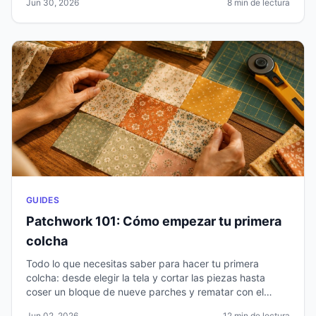
Jun 30, 2026
8 min de lectura
sustituciones.
GUIDES
Patchwork 101: Cómo empezar tu primera
colcha
Todo lo que necesitas saber para hacer tu primera
colcha: desde elegir la tela y cortar las piezas hasta
coser un bloque de nueve parches y rematar con el
ribete.
Jun 02, 2026
12 min de lectura